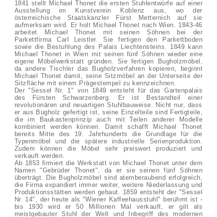
1841 stellt Michael Thonet die ersten Stuhlentwürfe auf einer
Ausstellung im Kunstverein Koblenz aus, wo der
österreichische Staatskanzler Fürst Metternich auf sie
aufmerksam wird. Er holt Michael Thonet nach Wien. 1843-46
arbeitet Michael Thonet mit seinen Söhnen bei der
Parkettfirma Carl Leistler. Sie fertigen den Parkettboden
sowie die Bestuhlung des Palais Liechtensteins. 1849 kann
Michael Thonet in Wien mit seinen fünf Söhnen wieder eine
eigene Möbelwerkstatt gründen. Sie fertigen Bugholzmöbel,
da andere Tischler das Bugholzverfahren kopieren, beginnt
Michael Thonet damit, seine Sitzmöbel an der Unterseite der
Sitzfläche mit einem Prägestempel zu kennzeichnen.
Der "Sessel Nr. 1" von 1849 entsteht für das Gartenpalais
des Fürsten Schwarzenberg. Er ist Bestandteil einer
revolutionären und neuartigen Stuhlbauweise. Nicht nur, dass
er aus Bugholz gefertigt ist, seine Einzelteile sind Fertigteile,
die im Baukastenprinzip auch mit Teilen anderer Modelle
kombiniert werden können. Damit schafft Michael Thonet
bereits Mitte des 19. Jahrhunderts die Grundlage für die
Typenmöbel und die spätere industrielle Serienproduktion.
Zudem können die Möbel sehr preiswert produziert und
verkauft werden.
Ab 1853 firmiert die Werkstatt von Michael Thonet unter dem
Namen "Gebrüder Thonet", da er sie seinen fünf Söhnen
überträgt. Die Bugholzmöbel sind atemberaubend erfolgreich,
die Firma expandiert immer weiter, weitere Niederlassung und
Produktionsstätten werden gebaut. 1859 entsteht der "Sessel
Nr. 14", der heute als "Wiener Kaffeehausstuhl" berühmt ist -
bis 1930 wird er 50 Millionen Mal verkauft, er gilt als
meistgebauter Stuhl der Welt und Inbegriff des modernen